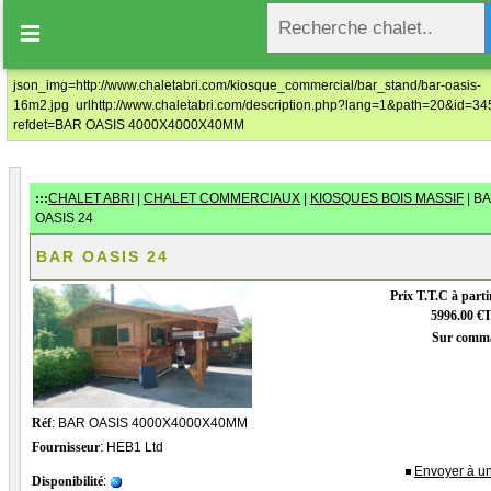
Prix au tarif à partir de: 5996.00€ T.T.C

Civilité
*
Monsieur
Madame
json_img=http://www.chaletabri.com/kiosque_commercial/bar_stand/bar-oasis-
16m2.jpg urlhttp://www.chaletabri.com/description.php?lang=1&path=20&id=3
refdet=BAR OASIS 4000X4000X40MM
Nom
*
Prénom
*
:::
CHALET ABRI
|
CHALET COMMERCIAUX
|
KIOSQUES BOIS MASSIF
| B
OASIS 24
Entreprise
BAR OASIS 24
Prix T.T.C à parti
Domaine d'activité
5996.00 €T
Sur comm
No TVA Intracommunautaire
Adresse de facturation
*
Réf
: BAR OASIS 4000X4000X40MM
Fournisseur
: HEB1 Ltd
Envoyer à u
Disponibilité
: