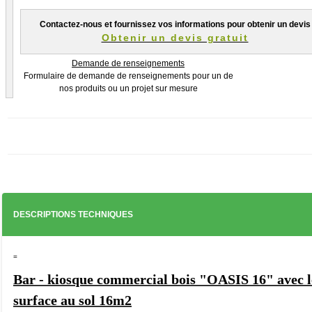
Contactez-nous et fournissez vos informations pour obtenir un devis
Obtenir un devis gratuit
Code postal
*
Demande de renseignements
Formulaire de demande de renseignements pour un de
Ville
*
nos produits ou un projet sur mesure
Adresse de la livraison
Adresse E-mail
*
DESCRIPTIONS TECHNIQUES
Numéro de téléphone
*
=
Bar - kiosque commercial bois "OASIS 16" avec l

surface au sol 16m2
Votre message