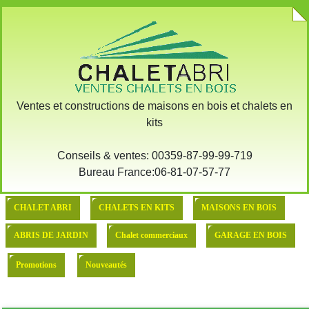
:: Demande devis pour l'achat
::: MODELE DE BASE
Ventes et constructions de maisons en bois et chalets en
kits
Conseils & ventes: 00359-87-99-99-719
Bureau France:06-81-07-57-77
CHALET ABRI
CHALETS EN KITS
MAISONS EN BOIS
ABRIS DE JARDIN
Chalet commerciaux
GARAGE EN BOIS
Promotions
Nouveautés
BAR OASIS 4000X4000X40MM